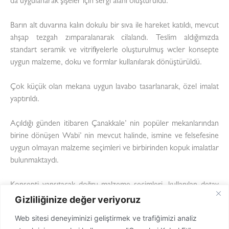
da uygulanarak şişeler için sergi alanı oluşturuldu.
Barın alt duvarına kalın dokulu bir sıva ile hareket katıldı, mevcut
ahşap tezgah zımparalanarak cilalandı. Teslim aldığımızda
standart seramik ve vitrifiyelerle oluşturulmuş wcler konsepte
uygun malzeme, doku ve formlar kullanılarak dönüştürüldü.
Çok küçük olan mekana uygun lavabo tasarlanarak, özel imalat
yaptırıldı.
Açıldığı günden itibaren Çanakkale’ nin popüler mekanlarından
birine dönüşen Wabi’ nin mevcut halinde, ismine ve felsefesine
uygun olmayan malzeme seçimleri ve birbirinden kopuk imalatlar
bulunmaktaydı.
Konsepti yansıtacak doğru malzeme seçimleri, kullanılan detay
ve dokular ile mekanda bütüncül bir atmosfer yaratıldı.
Gizliliğinize değer veriyoruz
Diğer Projeler
Web sitesi deneyiminizi geliştirmek ve trafiğimizi analiz
Şengül Hamamı |