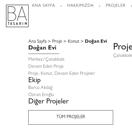
ANA SAYFA
HAKKIMIZDA
PROJELER
Ana Sayfa
>
Proje
>
Konut
>
Doğan Evi
Proj
Doğan Evi
Çanakkale
Merkez/Çanakkale
Devam Eden Proje
Proje
,
Konut
,
Devam Eden Projeler
Ekip
Burcu Akdağ
Özcan Eroğlu
Diğer Projeler
Şengül
So Glad
Cafe Du
Hamamı |
Hilton Spor
Coffee
Port
Wabi
Ülger Evi
Sillage 1437
Salonu
TÜM PROJELER